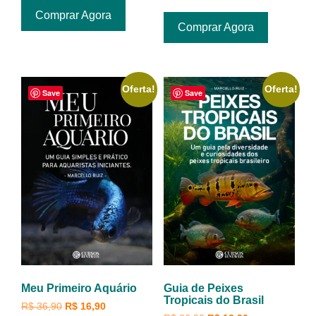
Comprar Agora
Comprar Agora
Oferta!
Oferta!
Save
Save
Meu Primeiro Aquário
Guia de Peixes
Tropicais do Brasil
R$
36,90
R$
16,90