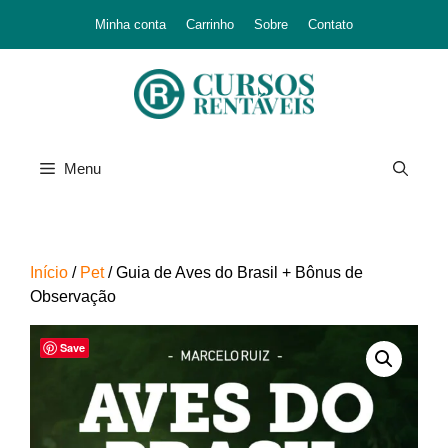
Minha conta
Carrinho
Sobre
Contato
Menu
Início
/
Pet
/ Guia de Aves do Brasil + Bônus de
Observação
Save