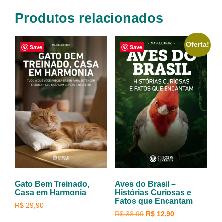
Produtos relacionados
Oferta!
Save
Save
Gato Bem Treinado,
Aves do Brasil –
Casa em Harmonia
Histórias Curiosas e
Fatos que Encantam
R$
29,90
R$
38,99
R$
12,90