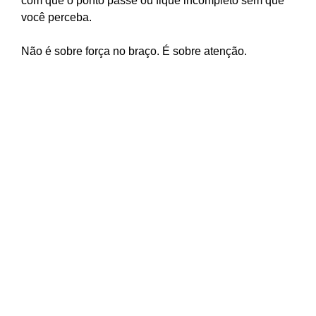
com que o ponto passe ou fique incompleto sem que
você perceba.
Não é sobre força no braço. É sobre atenção.