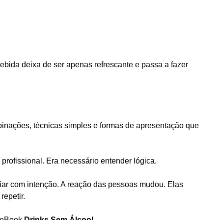
bida deixa de ser apenas refrescante e passa a fazer
binações, técnicas simples e formas de apresentação que
profissional. Era necessário entender lógica.
riar com intenção. A reação das pessoas mudou. Elas
epetir.
o eBook
Drinks Sem Álcool
.