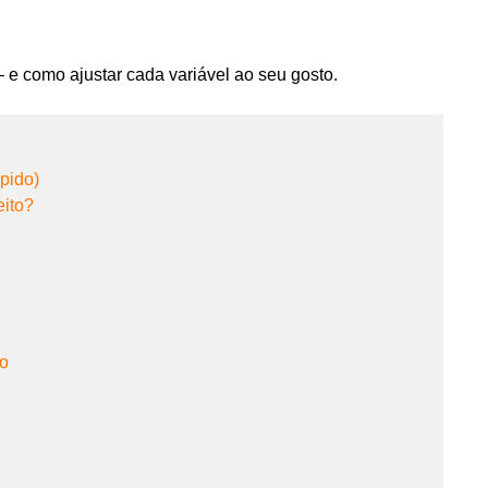
e como ajustar cada variável ao seu gosto.
pido)
eito?
o